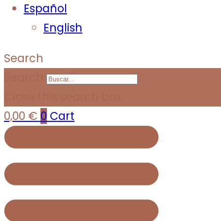
Español
English
Search
Search
Close this search box.
0,00
€
0
Cart