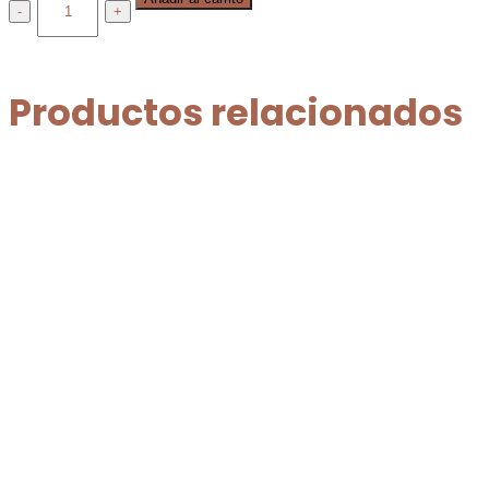
VASO
SPOTIFY
TRAVEL
Productos relacionados
cantidad