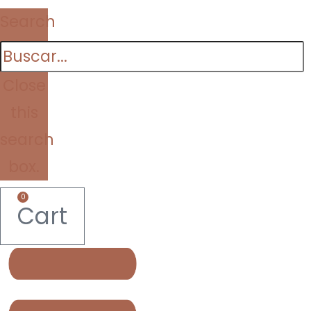
Search
Close
this
search
box.
0
Cart