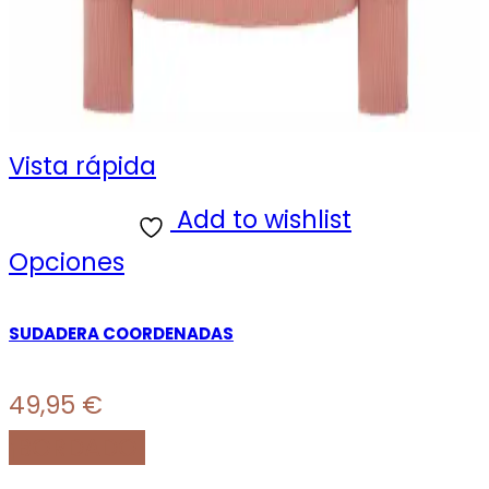
Vista rápida
Add to wishlist
Este
Opciones
producto
SUDADERA COORDENADAS
tiene
múltiples
49,95
€
variantes.
¡BORDADO!
Las