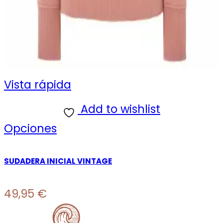
Vista rápida
Add to wishlist
Este
Opciones
producto
SUDADERA INICIAL VINTAGE
tiene
múltiples
49,95
€
variantes.